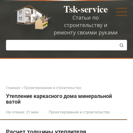
Перейти
Tsk-service
к
контенту
Статьи по
строительству и
ремонту своими руками
Поиск:
Главная
»
Проектирование и строительство
Утепление каркасного дома минеральной
ватой
На чтение:
21 мин
Проектирование и строительство
Расчет толщины утеплителя