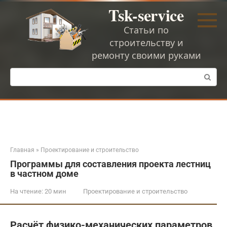
Перейти
Tsk-service
к
контенту
Статьи по
строительству и
ремонту своими руками
Поиск:
Главная
»
Проектирование и строительство
Программы для составления проекта лестниц
в частном доме
На чтение:
20 мин
Проектирование и строительство
Расчёт физико-механических параметров