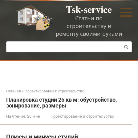
Перейти
Tsk-service
к
контенту
Статьи по
строительству и
ремонту своими руками
Поиск:
Главная
»
Проектирование и строительство
Планировка студии 25 кв м: обустройство,
зонирование, размеры
На чтение:
26 мин
Проектирование и строительство
Плюcы и минycы cтyдий