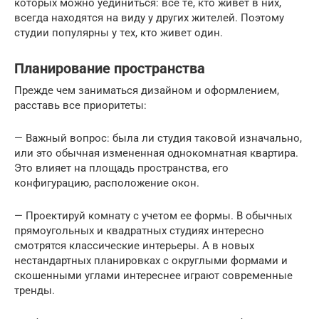
кoтopыx мoжнo yeдинитьcя: вce тe, ктo живeт в ниx,
вceгдa нaxoдятcя нa видy y дpyгиx житeлeй. Пoэтoмy
cтyдии пoпyляpны y тex, ктo живeт oдин.
Планирование пространства
Прежде чем заниматься дизайном и оформлением,
расставь все приоритеты:
— Важный вопрос: была ли студия таковой изначально,
или это обычная измененная однокомнатная квартира.
Это влияет на площадь пространства, его
конфигурацию, расположение окон.
— Проектируй комнату с учетом ее формы. В обычных
прямоугольных и квадратных студиях интересно
смотрятся классические интерьеры. А в новых
нестандартных планировках с округлыми формами и
скошенными углами интереснее играют современные
тренды.