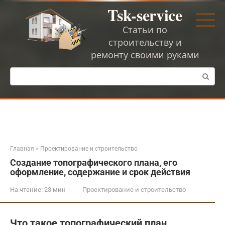
Перейти
Tsk-service
к
контенту
Статьи по
строительству и
ремонту своими руками
Поиск:
Главная
»
Проектирование и строительство
Создание топографического плана, его
оформление, содержание и срок действия
На чтение:
23 мин
Проектирование и строительство
Что такое топографический план