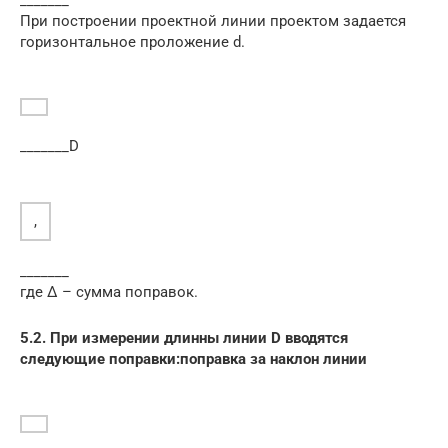
При построении проектной линии проектом задается
горизонтальное проложение d.
_______
D
,
_______
где Δ – сумма поправок.
5.2. При измерении длинны линии D вводятся
следующие поправки:
поправка за наклон линии