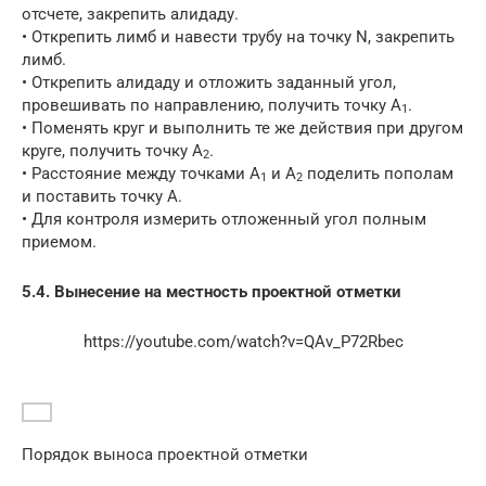
отсчете, закрепить алидаду.
• Открепить лимб и навести трубу на точку N, закрепить
лимб.
• Открепить алидаду и отложить заданный угол,
провешивать по направлению, получить точку А
.
1
• Поменять круг и выполнить те же действия при другом
круге, получить точку А
.
2
• Расстояние между точками А
и А
поделить пополам
1
2
и поставить точку А.
• Для контроля измерить отложенный угол полным
приемом.
5.4. Вынесение на местность проектной отметки
https://youtube.com/watch?v=QAv_P72Rbec
Порядок выноса проектной отметки