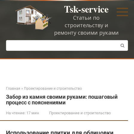
Перейти
Tsk-service
к
контенту
Статьи по
строительству и
ремонту своими руками
Поиск:
Главная
»
Проектирование и строительство
Забор из камня своими руками: пошаговый
процесс с пояснениями
На чтение:
17 мин
Проектирование и строительство
Использование плитки для облицовки