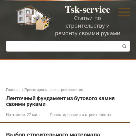
Перейти
Tsk-service
к
контенту
Статьи по
строительству и
ремонту своими руками
Поиск:
Главная
»
Проектирование и строительство
Ленточный фундамент из бутового камня
своими руками
На чтение:
27 мин
Проектирование и строительство
Выбор строительного материала