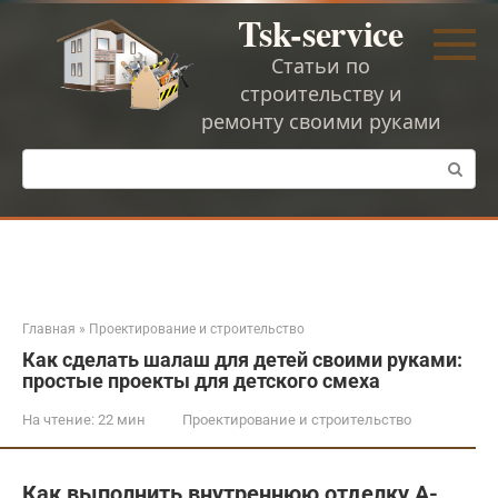
Перейти
Tsk-service
к
контенту
Статьи по
строительству и
ремонту своими руками
Поиск:
Главная
»
Проектирование и строительство
Как сделать шалаш для детей своими руками:
простые проекты для детского смеха
На чтение:
22 мин
Проектирование и строительство
Как выполнить внутреннюю отделку А-