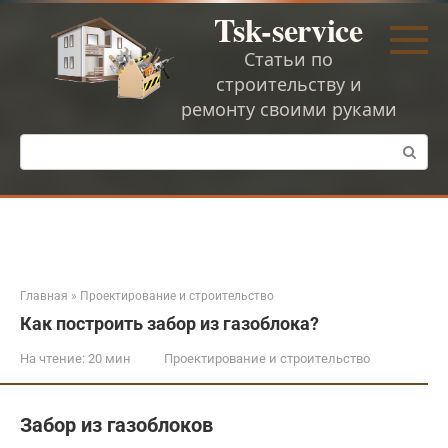
Перейти
Tsk-service
к
контенту
Статьи по
строительству и
ремонту своими руками
Поиск:
Главная
»
Проектирование и строительство
Как построить забор из газоблока?
На чтение:
20 мин
Проектирование и строительство
Забор из газоблоков