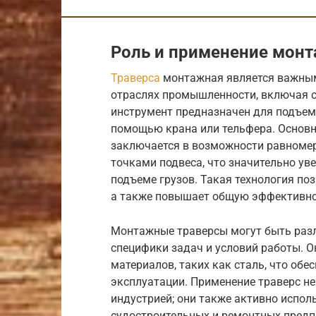
Роль и применение мон
Траверса
монтажная является важным
отраслях промышленности, включая с
инструмент предназначен для подъем
помощью крана или тельфера. Основ
заключается в возможности равноме
точками подвеса, что значительно ув
подъеме грузов. Такая технология по
а также повышает общую эффективно
Монтажные траверсы могут быть разл
специфики задач и условий работы. 
материалов, таких как сталь, что обе
эксплуатации. Применение траверс не
индустрией; они также активно исполь
судостроительных и ремонтных предп