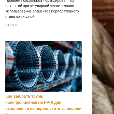
Проблема сохранности брендированных
покрытий при регулярной смене сезонов
Использование элементов корпоративного
стиля во входной
Статьи
Как выбрать трубы
полипропиленовые PP-R для
отопления и не переплатить за лишний