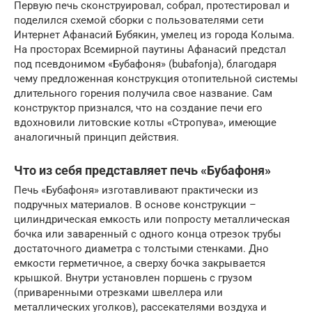
Первую печь сконструировал, собрал, протестировал и
поделился схемой сборки с пользователями сети
Интернет Афанасий Бубякин, умелец из города Колыма.
На просторах Всемирной паутины Афанасий предстал
под псевдонимом «Бубафоня» (bubafonja), благодаря
чему предложенная конструкция отопительной системы
длительного горения получила свое название. Сам
конструктор признался, что на создание печи его
вдохновили литовские котлы «Стропува», имеющие
аналогичный принцип действия.
Что из себя представляет печь «Бубафоня»
Печь «Бубафоня» изготавливают практически из
подручных материалов. В основе конструкции –
цилиндрическая емкость или попросту металлическая
бочка или заваренный с одного конца отрезок трубы
достаточного диаметра с толстыми стенками. Дно
емкости герметичное, а сверху бочка закрывается
крышкой. Внутри установлен поршень с грузом
(приваренными отрезками швеллера или
металлических уголков), рассекателями воздуха и