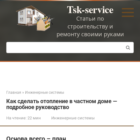
Перейти
Tsk-service
к
контенту
Статьи по
строительству и
ремонту своими руками
Поиск:
Главная
»
Инженерные системы
Как сделать отопление в частном доме —
подробное руководство
На чтение:
22 мин
Инженерные системы
Основа всего – план