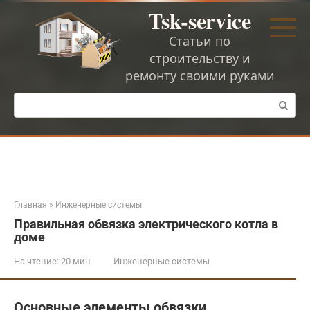
Перейти
Tsk-service
к
контенту
Статьи по
строительству и
ремонту своими руками
Поиск:
Главная
»
Инженерные системы
Правильная обвязка электрического котла в
доме
На чтение:
20 мин
Инженерные системы
Основные элементы обвязки