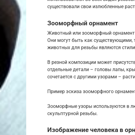
существовали свои излюбленные раст
Зооморфный орнамент
Животный или зооморфный орнамент 
Они могут быть как существующими, 
животных для резьбы являются стил
В резной композиции может присутств
отдельные детали – головы лапы, кр
сочетается с другими узорами – рас
Пример эскиза зооморфного орнамен
Зооморфные узоры используются в л
скульптурной резьбы.
Изображение человека в ор