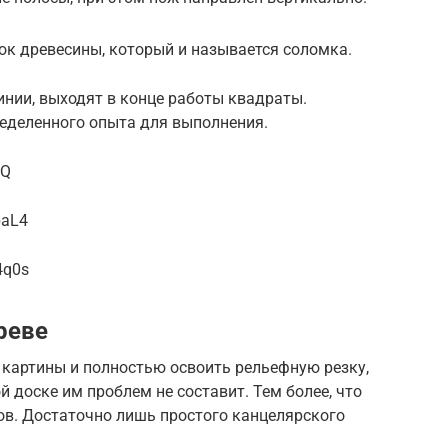
сок древесины, который и называется соломка.
инии, выходят в конце работы квадраты.
ределенного опыта для выполнения.
5Q
baL4
4q0s
реве
 картины и полностью освоить рельефную резку,
й доске им проблем не составит. Тем более, что
ов. Достаточно лишь простого канцелярского