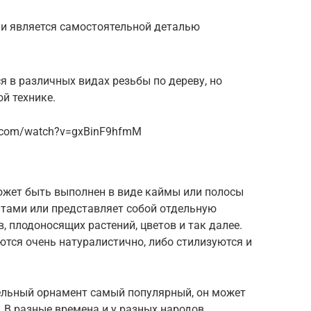
или является самостоятельной деталью
 в различных видах резьбы по дереву, но
й технике.
e.com/watch?v=gxBinF9hfmM
ожет быть выполнен в виде каймы или полосы
тами или представляет собой отдельную
 плодоносящих растений, цветов и так далее.
тся очень натуралистично, либо стилизуются и
ельный орнамент самый популярный, он может
. В разные времена и у разных народов