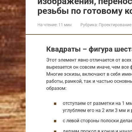
изображения, перенос 
резьбы по готовому к
На чтение:
11 мин
Рубрика:
Проектирование 
Квадраты – фигура шест
Этот элемент явно отличается от всех
вырезается он совсем иначе, чем все 
Многие эскизы, включают в себя име
работы, рамкой, так и частью основн
образом:
отступаем от разметки на 1 мм
углубляем его на 2 или 3 мм и
с левой стороны полоски делае
делаем прокол в конце и нача