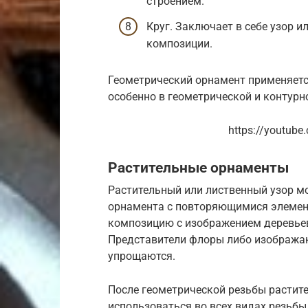
строением.
Круг. Заключает в себе узор 
композиции.
Геометрический орнамент применяется
особенно в геометрической и контурно
https://youtub
Растительные орнаменты
Растительный или лиственный узор м
орнамента с повторяющимися элемен
композицию с изображением деревьев,
Представители флоры либо изображаю
упрощаются.
После геометрической резьбы растит
использоваться во всех видах резьбы