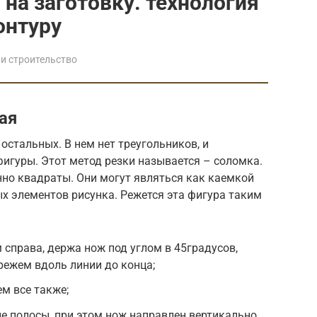
на заготовку. технология
онтуру
и строительство
ая
 остальных. В нем нет треугольников, и
фигуры. Этот метод резки называется – соломка.
нно квадраты. Они могут являться как каемкой
ых элементов рисунка. Режется эта фигура таким
 справа, держа нож под углом в 45градусов,
 режем вдоль линии до конца;
м все также;
ле полосы, при этом нож направлен вертикально.