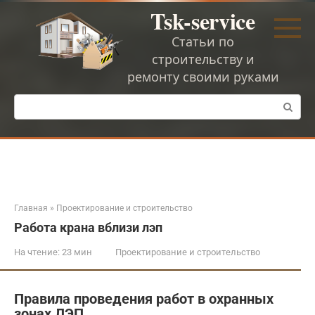
Перейти
Tsk-service
к
контенту
Статьи по
строительству и
ремонту своими руками
Поиск:
Главная
»
Проектирование и строительство
Работа крана вблизи лэп
На чтение:
23 мин
Проектирование и строительство
Правила проведения работ в охранных
зонах ЛЭП