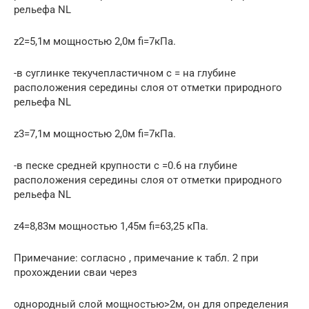
рельефа NL
z2=5,1м мощностью 2,0м fi=7кПа.
-в суглинке текучепластичном с = на глубине
расположения середины слоя от отметки природного
рельефа NL
z3=7,1м мощностью 2,0м fi=7кПа.
-в песке средней крупности с =0.6 на глубине
расположения середины слоя от отметки природного
рельефа NL
z4=8,83м мощностью 1,45м fi=63,25 кПа.
Примечание: согласно , примечание к табл. 2 при
прохождении сваи через
однородный слой мощностью>2м, он для определения