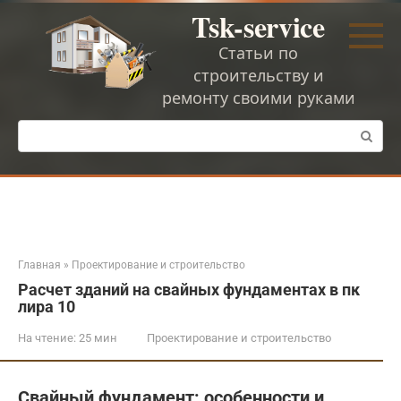
Перейти
Tsk-service
к
контенту
Статьи по
строительству и
ремонту своими руками
Поиск:
Главная
»
Проектирование и строительство
Расчет зданий на свайных фундаментах в пк
лира 10
На чтение:
25 мин
Проектирование и строительство
Свайный фундамент: особенности и