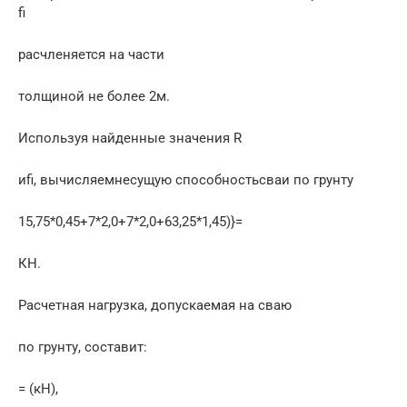
fi
расчленяется на части
толщиной не более 2м.
Используя найденные значения R
иfi, вычисляемнесущую способностьсваи по грунту
15,75*0,45+7*2,0+7*2,0+63,25*1,45)}=
КН.
Расчетная нагрузка, допускаемая на сваю
по грунту, составит:
= (кН),