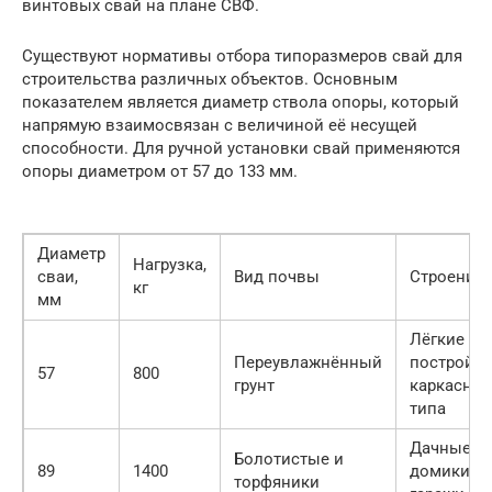
винтовых свай на плане СВФ.
Существуют нормативы отбора типоразмеров свай для
строительства различных объектов. Основным
показателем является диаметр ствола опоры, который
напрямую взаимосвязан с величиной её несущей
способности. Для ручной установки свай применяются
опоры диаметром от 57 до 133 мм.
Диаметр
Нагрузка,
сваи,
Вид почвы
Строение
кг
мм
Лёгкие
Переувлажнённый
постройк
57
800
грунт
каркасног
типа
Дачные
Болотистые и
89
1400
домики,
торфяники