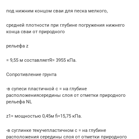
под нижним концом сваи для песка мелкого,
средней плотности при глубине погружения нижнего
конца сваи от природного
рельефа z
= 9,55 м составляетR= 3955 кПа.
Сопротивление грунта
-в супеси пластичной с = на глубине
расположениясередины слоя от отметки природного
рельефа NL
z1= мощностью 0,45м fi=15,75 кПа.
-в суглинке текучепластичном с = на глубине
расположения середины слоя от отметки природного