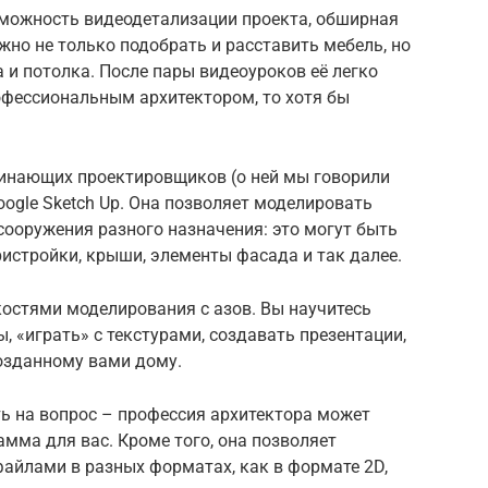
можность видеодетализации проекта, обширная
жно не только подобрать и расставить мебель, но
а и потолка. После пары видеоуроков её легко
рофессиональным архитектором, то хотя бы
.
чинающих проектировщиков (о ней мы говорили
ogle Sketch Up. Она позволяет моделировать
сооружения разного назначения: это могут быть
ристройки, крыши, элементы фасада и так далее.
костями моделирования с азов. Вы научитесь
, «играть» с текстурами, создавать презентации,
созданному вами дому.
ить на вопрос – профессия архитектора может
амма для вас. Кроме того, она позволяет
айлами в разных форматах, как в формате 2D,