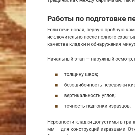
трещины, как между кирпичами, так 
Работы по подготовке п
Если печь новая, первую пробную ка
исключительно после полного схватыв
качества кладки и обнаружения мину
Начальный этап — наружный осмотр, п
толщину швов;
безошибочность перевязки ки
вертикальность углов;
точность подгонки изразцов.
Неровности кладки допустимы в грани
мм — для конструкций изразцами. От