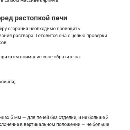
и в самом массиве кирпича
еред растопкой печи
меру сгорания необходимо проводить
ания раствора. Готовится она с целью проверки
сов
ри этом внимание свое обратите на:
рпичей;
цах 5 мм — для печей без отделки, и не больше 2
клонение в вертикальном положении — не больше