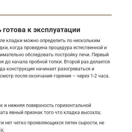
ь готова к эксплуатации
сле кладки можно определить по нескольким
дки, когда проведена процедура естественной и
имательно обследовать постройку печи. Первый
оя до начала пробной топки. Второй раз делается
гда конструкция начинает разогреваться и
осмотр после окончания горения – через 1-2 часа.
к и нижняя поверхность горизонтальной
сата явный признак того что кладка высохла;
и нет четко проявляющихся пятен сырости, не
а;