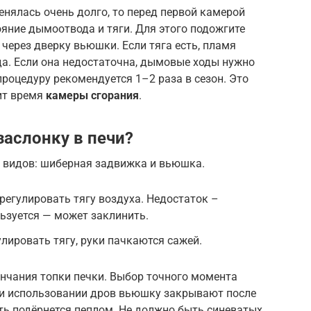
енялась очень долго, то перед первой камерой
яние дымоотвода и тяги. Для этого подожгите
через дверку вьюшки. Если тяга есть, пламя
да. Если она недостаточна, дымовые ходы нужно
роцедуру рекомендуется 1–2 раза в сезон. Это
ит время
камеры сгорания
.
заслонку в печи?
 видов: шиберная задвижка и вьюшка.
егулировать тягу воздуха. Недостаток –
льзуется — может заклинить.
ировать тягу, руки пачкаются сажей.
нчания топки печки. Выбор точного момента
ри использовании дров вьюшку закрывают после
сть подёрнется пеплом. Не должно быть синеватых