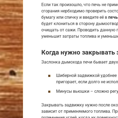
Если так произошло, что печь не прим
сгорания нербходимо проверить состо
бумагу или спичку и введите её в
печь
будет клониться в сторону дымоотво
очищать от сажи. Проводить данную п
уменьшит затраты топлива и уменьш
Когда нужно закрывать 
Заслонка дымохода печи бывает двух
Шиберной задвижкой удобнее р
пригорает, если долго не испо
Минусы вьюшки – сложно регул
Закрывать задвижку нужно после око
зависит от применяемого топлива. П
потемнения углей, когда их поверхно