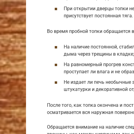
При открытии дверцы топки не
присутствует постоянная тяга.
Во время пробной топки обращается 
На наличие постоянной, стабил
дыма через трещины в кладке;
На равномерный прогрев констр
проступает ли влага и не обр
Не издает ли печь необычные 
штукатурки и декоративной от
После того, как топка окончена и по
осматривается вся наружная поверхно
Обращается внимание на наличие сле