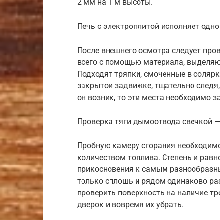
2 мм на 1 м высоты.
Печь с электроплитой исполняет одн
После внешнего осмотра следует пров
всего с помощью материала, выделяю
Подходят тряпки, смоченные в солярке
закрытой задвижке, тщательно следя,
он возник, то эти места необходимо з
Проверка тяги дымоотвода свечкой — 
Пробную камеру сгорания необходим
количеством топлива. Степень и рав
прикосновения к самым разнообразны
только сплошь и рядом одинаково раз
проверить поверхность на наличие тр
дверок и вовремя их убрать.