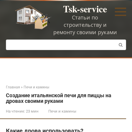
Перейти
Tsk-service
к
контенту
Статьи по
строительству и
ремонту своими руками
Поиск:
Главная
»
Печи и камины
Создание итальянской печи для пиццы на
дровах своими руками
На чтение:
23 мин
Печи и камины
Какие дрова использовать?