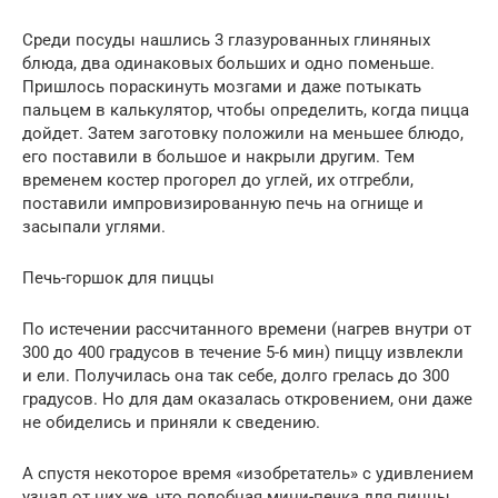
Среди посуды нашлись 3 глазурованных глиняных
блюда, два одинаковых больших и одно поменьше.
Пришлось пораскинуть мозгами и даже потыкать
пальцем в калькулятор, чтобы определить, когда пицца
дойдет. Затем заготовку положили на меньшее блюдо,
его поставили в большое и накрыли другим. Тем
временем костер прогорел до углей, их отгребли,
поставили импровизированную печь на огнище и
засыпали углями.
Печь-горшок для пиццы
По истечении рассчитанного времени (нагрев внутри от
300 до 400 градусов в течение 5-6 мин) пиццу извлекли
и ели. Получилась она так себе, долго грелась до 300
градусов. Но для дам оказалась откровением, они даже
не обиделись и приняли к сведению.
А спустя некоторое время «изобретатель» с удивлением
узнал от них же, что подобная мини-печка для пиццы,