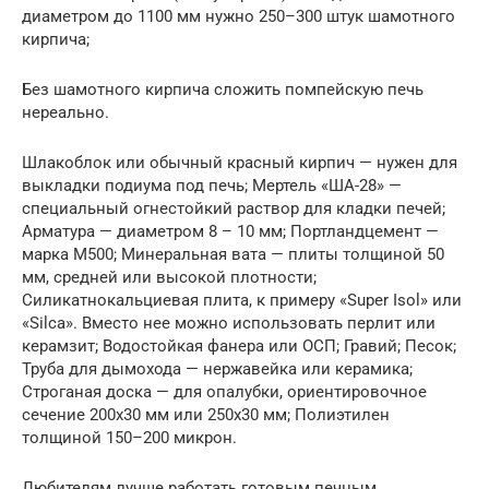
диаметром до 1100 мм нужно 250–300 штук шамотного
кирпича;
Без шамотного кирпича сложить помпейскую печь
нереально.
Шлакоблок или обычный красный кирпич — нужен для
выкладки подиума под печь; Мертель «ША-28» —
специальный огнестойкий раствор для кладки печей;
Арматура — диаметром 8 – 10 мм; Портландцемент —
марка М500; Минеральная вата — плиты толщиной 50
мм, средней или высокой плотности;
Силикатнокальциевая плита, к примеру «Super Isol» или
«Silca». Вместо нее можно использовать перлит или
керамзит; Водостойкая фанера или ОСП; Гравий; Песок;
Труба для дымохода — нержавейка или керамика;
Строганая доска — для опалубки, ориентировочное
сечение 200х30 мм или 250х30 мм; Полиэтилен
толщиной 150–200 микрон.
Любителям лучше работать готовым печным