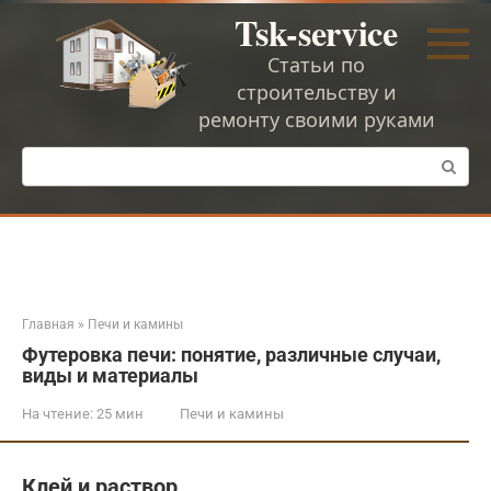
Перейти
Tsk-service
к
контенту
Статьи по
строительству и
ремонту своими руками
Поиск:
Главная
»
Печи и камины
Футеровка печи: понятие, различные случаи,
виды и материалы
На чтение:
25 мин
Печи и камины
Клей и раствор