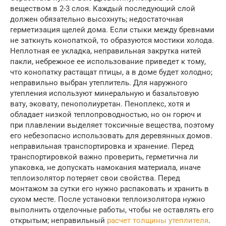
веществом в 2-3 слоя. Каждый последующий слой
должен обязательно высохнуть; недостаточная
герметизация щелей дома. Если стыки между бревнами
не заткнуть конопаткой, то образуются мостики холода.
Неплотная ее укладка, неправильная закрутка нитей
пакли, небрежное ее использование приведет к тому,
что конопатку растащат птицы, а в доме будет холодно;
неправильно выбран утеплитель. Для наружного
утепления используют минеральную и базальтовую
вату, эковату, пенополиуретан. Пеноплекс, хотя и
обладает низкой теплопроводностью, но он горюч и
при плавлении выделяет токсичные вещества, поэтому
его небезопасно использовать для деревянных домов.
неправильная транспортировка и хранение. Перед
транспортировкой важно проверить, герметична ли
упаковка, не допускать намокания материала, иначе
теплоизолятор потеряет свои свойства. Перед
монтажом за сутки его нужно распаковать и хранить в
сухом месте. После установки теплоизолятора нужно
выполнить отделочные работы, чтобы не оставлять его
открытым; неправильный
расчет толщины утеплителя
.