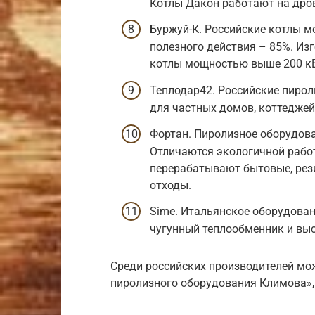
Котлы Дакон работают на дров
Буржуй-К. Российские котлы м
полезного действия – 85%. И
котлы мощностью выше 200 кВ
Теплодар42. Российские пиро
для частных домов, коттедже
Фортан. Пиролизное оборудова
Отличаются экологичной работ
перерабатывают бытовые, рез
отходы.
Sime. Итальянское оборудован
чугунный теплообменник и вы
Среди российских производителей м
пиролизного оборудования Климова», 