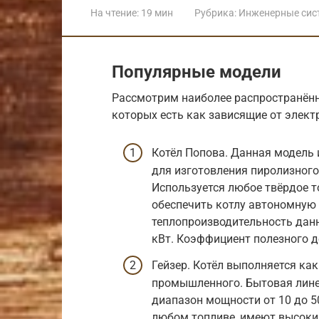
На чтение:
19 мин
Рубрика:
Инженерные сис
Популярные модели
Рассмотрим наиболее распространённ
которых есть как зависящие от электр
Котёл Попова. Данная модель 
для изготовления пиролизного
Используется любое твёрдое т
обеспечить котлу автономную 
теплопроизводительность данн
кВт. Коэффициент полезного д
Гейзер. Котёл выполняется как
промышленного. Бытовая лине
диапазон мощности от 10 до 5
любом топливе, имеют высокий