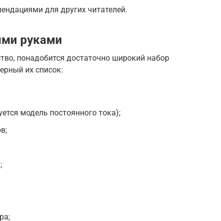
мендациями для других читателей.
ими руками
ство, понадобится достаточно широкий набор
ерный их список:
ется модель постоянного тока);
в;
;
ра;