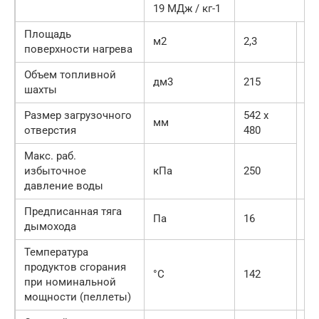
19 МДж / кг-1
Площадь
м2
2,3
1,9
поверхности нагрева
Объем топливной
дм3
215
17
шахты
Размер загрузочного
542 х
мм
отверстия
480
Макс. раб.
избыточное
кПа
250
давление воды
Предписанная тяга
Па
16
15
дымохода
Температура
продуктов сгорания
°C
142
14
при номинальной
мощности (пеллеты)