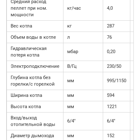
Средний расход
пеллет при ном.
кг/час
4,0
3,6
мощности
Вес котла
кг
287
34
Объем воды в котле
л
76
76
Гидравлическая
мбар
0,20
0,
потеря котла
Электроподключение
В/Гц
230/50
Глубина котла без
мм
995/1150
11
горелки/с горелкой
Ширина котла
мм
594
67
Высота котла
мм
1221
14
Вход/выход
6/4″
6/4″
6/
отопительной воды
Диаметр дымохода
мм
152
15