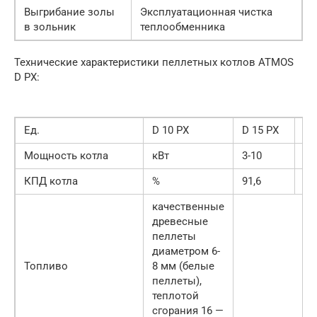
Выгрибание золы
Эксплуатационная чистка
в зольник
теплообменника
Технические характеристики пеллетных котлов ATMOS
D PX:
Ед.
D 10 PX
D 15 PX
D 
Мощность котла
кВт
3-10
4 
КПД котла
%
91,6
92
качественные
древесные
пеллеты
диаметром 6-
Топливо
8 мм (белые
пеллеты),
теплотой
сгорания 16 —