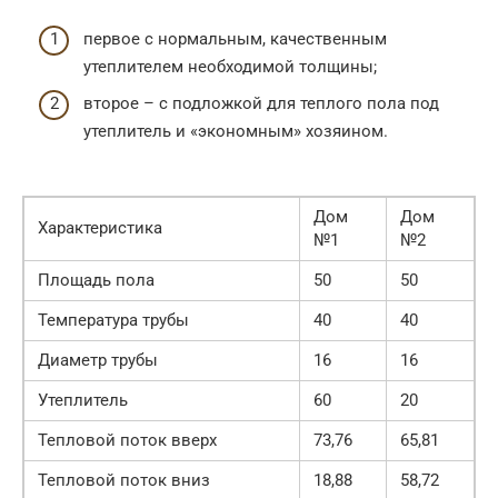
первое с нормальным, качественным
утеплителем необходимой толщины;
второе – с подложкой для теплого пола под
утеплитель и «экономным» хозяином.
Дом
Дом
Характеристика
№1
№2
Площадь пола
50
50
Температура трубы
40
40
Диаметр трубы
16
16
Утеплитель
60
20
Тепловой поток вверх
73,76
65,81
Тепловой поток вниз
18,88
58,72