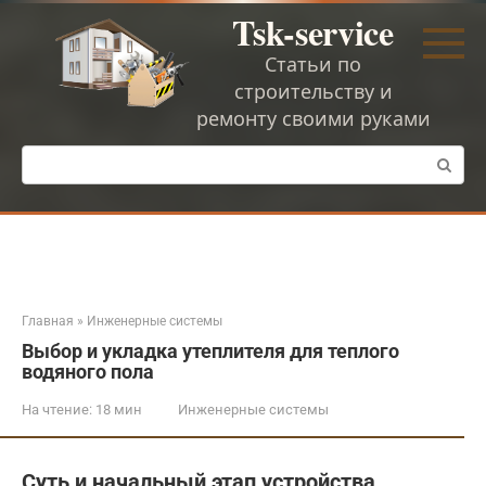
Перейти
Tsk-service
к
контенту
Статьи по
строительству и
ремонту своими руками
Поиск:
Главная
»
Инженерные системы
Выбор и укладка утеплителя для теплого
водяного пола
На чтение:
18 мин
Инженерные системы
Суть и начальный этап устройства