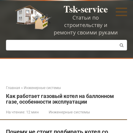
Перейти
Tsk-service
к
контенту
Статьи по
строительству и
ремонту своими руками
Поиск:
Главная
»
Инженерные системы
Как работает газовый котел на баллонном
газе, особенности эксплуатации
На чтение:
12 мин
Инженерные системы
Почему не стоит подбирать котел со