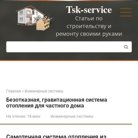
Перейти
Tsk-service
к
контенту
Статьи по
строительству и
ремонту своими руками
Поиск:
Главная
»
Инженерные системы
Безотказная, гравитационная система
отопления для частного дома
На чтение:
18 мин
Инженерные системы
Самотечная система отопления из