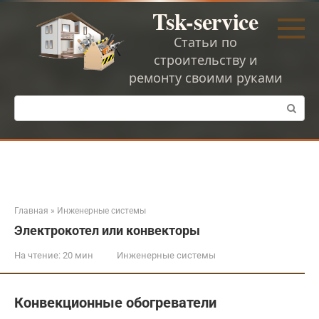
Перейти
Tsk-service
к
контенту
Статьи по
строительству и
ремонту своими руками
Поиск:
Главная
»
Инженерные системы
Электрокотел или конвекторы
На чтение:
20 мин
Инженерные системы
Конвекционные обогреватели