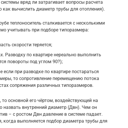
 системы вряд ли затрагивает вопросы расчета
о как вычислить диаметр трубы для отопления).
трубе теплоноситель сталкивается с несколькими
имо учитывать при подборе типоразмера:
часть скорости теряется;
х. Разводку по квартире нереально выполнить
тся повороты под углом 90?);
е если при разводке по квартире постараться
меры, то сопротивление перемещению потока
стах сопряжения различных типоразмеров.
, то основной его чёртом, воздействующей на
 назвать внутренний диаметр (Двн). Чем он
тив – с ростом Двн давление в системе падает.
я, когда выполняется подбор диаметра трубы для