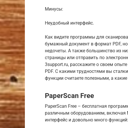
Минусы:
Неудобный интерфейс.
Как видите программы для сканирова
бумажный документ в формат PDF, но
недочеты. А также большинство из н
страницы или отправить по электрон
3support.ru, расскажите о своем опы
PDF. С какими трудностями вы сталк
функции считаете полезными, а каки
PaperScan Free
PaperScan Free – бесплатная програм
различным оборудованием, включая М
интерфейс и довольно много функций